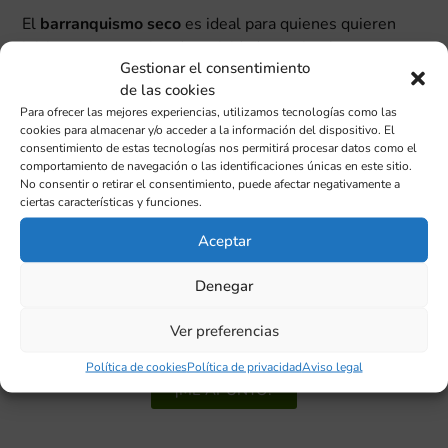
El
barranquismo seco
es ideal para quienes quieren
iniciarse en este tipo de actividades o simplemente
Gestionar el consentimiento
buscan una experiencia diferente de
turismo activo en
de las cookies
la Comunidad Valenciana
.
Para ofrecer las mejores experiencias, utilizamos tecnologías como las
cookies para almacenar y/o acceder a la información del dispositivo. El
Durante el recorrido descubrirás rincones
consentimiento de estas tecnologías nos permitirá procesar datos como el
espectaculares de la montaña, con la sensación de
comportamiento de navegación o las identificaciones únicas en este sitio.
aventura y exploración, pero con una dificultad accesible
No consentir o retirar el consentimiento, puede afectar negativamente a
ciertas características y funciones.
para la mayoría de personas.
Aceptar
Una actividad perfecta para grupos, familias, amigos
o escapadas diferentes en la naturaleza.
Denegar
2 - 4 PERSONAS:
35 euros/persona
Ver preferencias
5 - 8 PERSONAS:
30 euros/persona
Política de cookies
Política de privacidad
Aviso legal
¡ME APUNTO!