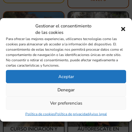
Gestionar el consentimiento
de las cookies
Para ofrecer las mejores experiencias, utilizamos tecnologías como las
cookies para almacenar y/o acceder a la información del dispositivo. El
consentimiento de estas tecnologías nos permitirá procesar datos como el
comportamiento de navegación o las identificaciones únicas en este sitio.
BARRANCO OTONELL
BARRANCOS
No consentir o retirar el consentimiento, puede afectar negativamente a
Nivel 3
TUTORIZADOS
ciertas características y funciones.
Formación
Aceptar
Denegar
Ver preferencias
Política de cookies
Política de privacidad
Aviso legal
CURSO INICIACIÓN Y
AUTORESCATE EN